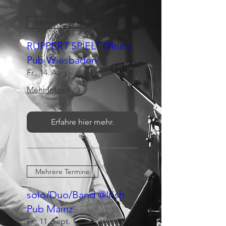
Mehrere Termine
RUPPERT SPIELT @Irish
Pub Wiesbaden
Fr., 14. Aug.
Mehr Infos
Erfahre hier mehr.
Mehrere Termine
solo/Duo/Band @Irish
Pub Mainz
Fr., 11. Sept.