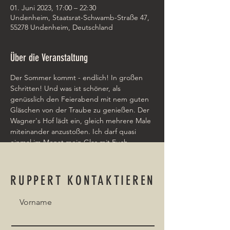
01. Juni 2023, 17:00 – 22:30
Undenheim, Staatsrat-Schwamb-Straße 47,
55278 Undenheim, Deutschland
Über die Veranstaltung
Der Sommer kommt - endlich! In großen 
Schritten! Und was ist schöner, als 
genüsslich den Feierabend mit nem guten 
Gläschen von der Traube zu genießen. Der 
Wagner's Hof lädt ein, gleich mehrere Male 
miteinander anzustoßen. Ich darf quasi 
einmal im Monat mein Glas mit Euch 
erheben, und das wird sicher super 
entspannt und chillig.
RUPPERT KONTAKTIEREN
Vorname
Event teilen