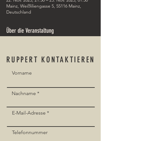
22. Nov. 2025, 21:30 – 23. Nov. 2025, 01:30
Mainz, Weißliliengasse 5, 55116 Mainz,
Deutschland
Über die Veranstaltung
Friendly stuff, Sports, Drinks, Karaoke, Live-
Music - make friends @
Irish Pub Mainz
RUPPERT KONTAKTIEREN
Vorname
Event teilen
Nachname
E-Mail-Adresse
Telefonnummer