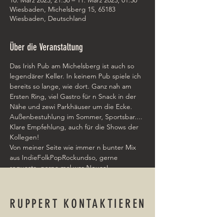
10. März 2023, 21:30 – 11. März 2023, 01:30
Wiesbaden, Michelsberg 15, 65183
Wiesbaden, Deutschland
Über die Veranstaltung
Das Irish Pub am Michelsberg ist auch so 
legendärer Keller. In keinem Pub spiele ich 
bereits so lange, wie dort. Ganz nah am 
Ersten Ring, viel Gastro für n Snack in der 
Nähe und zewi Parkhäuser um die Ecke. 
Außenbestuhlung im Sommer, Sportsbar.... 
Klare Empfehlung, auch für die Shows der 
Kollegen! 
Von meiner Seite wie immer n bunter Mix 
aus IndieFolkPopRockundso, gerne 
requests, gerne mal was Neues! 
Loopstation is auch dabei - freu' mich auf 
Euch!
RUPPERT KONTAKTIEREN