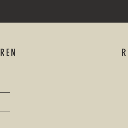
EREN
R
r