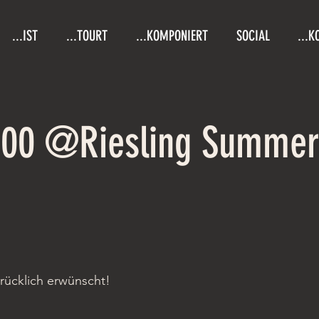
...IST
...TOURT
...KOMPONIERT
SOCIAL
...K
5000 @Riesling Summer
drücklich erwünscht!