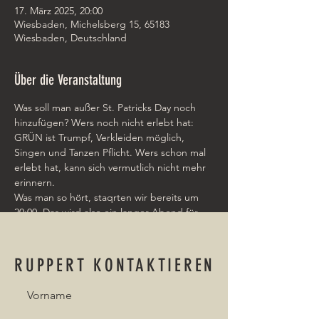
17. März 2025, 20:00
Wiesbaden, Michelsberg 15, 65183
Wiesbaden, Deutschland
Über die Veranstaltung
Was soll man außer St. Patricks Day noch 
hinzufügen? Wers noch nicht erlebt hat: 
GRÜN ist Trumpf, Verkleiden möglich, 
Singen und Tanzen Pflicht. Wers schon mal 
erlebt hat, kann sich vermutlich nicht mehr 
erinnern.
Was man so hört, staqrten wir bereits um 
20:00. Das wird also ein langer Abend für 
uns. Das Pub öffnet sicher schon beizeiten. 
Check out 
https://theirish.pub/wiesbaden/
RUPPERT KONTAKTIEREN
Vorname