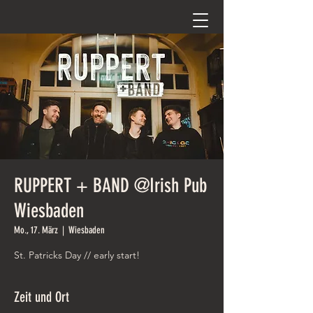
RUPPERT + BAND @Irish Pub
Wiesbaden
Mo., 17. März
  |  
Wiesbaden
St. Patricks Day // early start!
Zeit und Ort