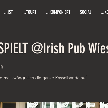
...IST
...TOURT
...KOMPONIERT
SOCIAL
...K
SPIELT @Irish Pub Wie
en
nd mal zwängt sich die ganze Rasselbande auf