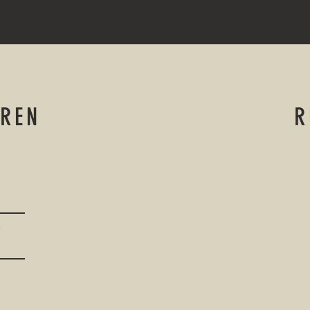
EREN
R
r