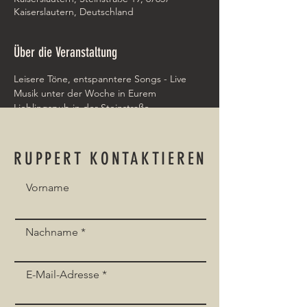
Kaiserslautern, Deutschland
Über die Veranstaltung
Leisere Töne, entspanntere Songs - Live 
Musik unter der Woche in Eurem 
Lieblingspub in der Steinstraße 
Kaiserslautern.
RUPPERT KONTAKTIEREN
Vorname
Event teilen
Nachname
E-Mail-Adresse