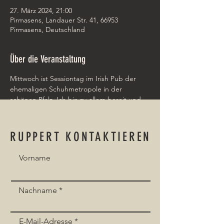
27. März 2024, 21:00
Pirmasens, Landauer Str. 41, 66953
Pirmasens, Deutschland
Über die Veranstaltung
Mittwoch ist Sessiontag im Irish Pub der 
ehemaligen Schuhmetropole in der 
schönen Pfalz. Ich bin zu allem bereit und 
begleite Euch an der Gitarre oder singe 
backing vocals für Euch. Nur Mut!
RUPPERT KONTAKTIEREN
Vorname
Event teilen
Nachname
E-Mail-Adresse