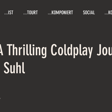
...IST
...TOURT
...KOMPONIERT
SOCIAL
...K
A Thrilling Coldplay J
n Suhl
w