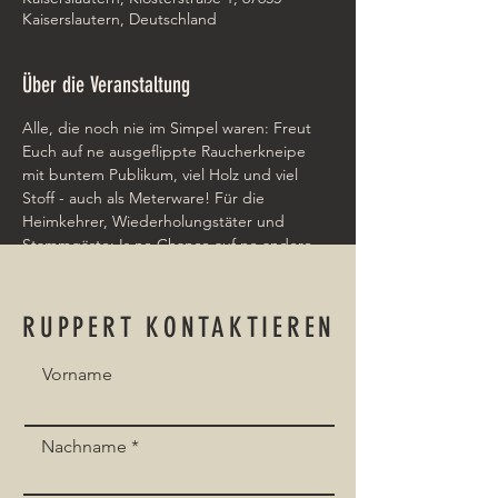
Kaiserslautern, Deutschland
Über die Veranstaltung
Alle, die noch nie im Simpel waren: Freut 
Euch auf ne ausgeflippte Raucherkneipe 
mit buntem Publikum, viel Holz und viel 
Stoff - auch als Meterware! Für die 
Heimkehrer, Wiederholungstäter und 
Stammgäste: Is ne Chance auf ne andere 
Playlist! 
Ich freu mich tierisch drauf!
RUPPERT KONTAKTIEREN
Vorname
Event teilen
Nachname