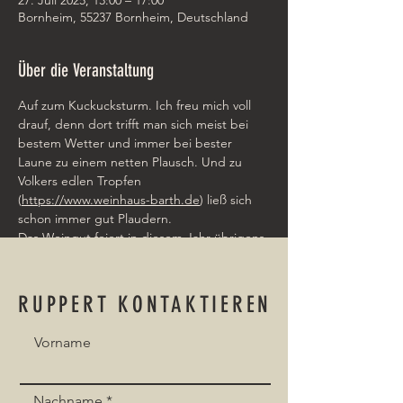
27. Juli 2025, 13:00 – 17:00
Bornheim, 55237 Bornheim, Deutschland
Über die Veranstaltung
Auf zum Kuckucksturm. Ich freu mich voll 
drauf, denn dort trifft man sich meist bei 
bestem Wetter und immer bei bester 
Laune zu einem netten Plausch. Und zu 
Volkers edlen Tropfen 
(
https://www.weinhaus-barth.de
) ließ sich 
schon immer gut Plaudern. 
Das Weingut feiert in diesem Jahr übrigens 
300 jähriges Bestehen. Ein guter Grund mal 
ein Tröpfchen zu goutieren.... ah oui!
RUPPERT KONTAKTIEREN
Vorname
Event teilen
Nachname