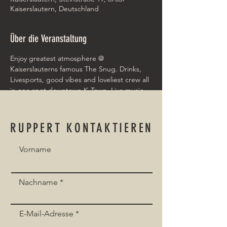
Kaiserslautern, Deutschland
Über die Veranstaltung
Enjoy greatest atmosphere @ 
Kaiserslauterns famous The Snug. Drinks, 
Livesports, good vibes and loveliest crew all 
in one spot downtown K-Town. Live music 
on every weekend, karaoke parties, game-
nights and pubquiz!!
RUPPERT KONTAKTIEREN
Vorname
Event teilen
Nachname
E-Mail-Adresse