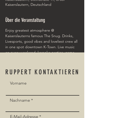
Kaiserslautern, Deutschland
Über die Veranstaltung
Enjoy greatest atmosphere @ 
Kaiserslauterns famous The Snug. Drinks, 
Livesports, good vibes and loveliest crew all 
in one spot downtown K-Town. Live music 
on every weekend, karaoke parties, game-
nights and pubquiz!!
TheSnug
RUPPERT KONTAKTIEREN
Vorname
Event teilen
Nachname
E-Mail-Adresse