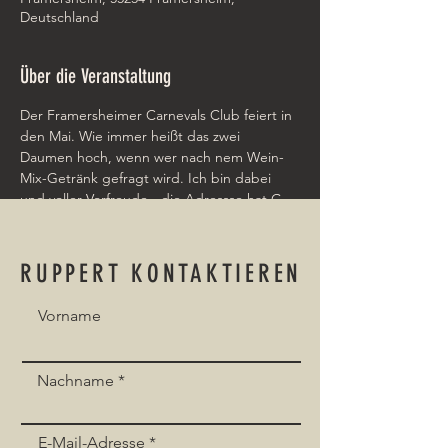
Deutschland
Über die Veranstaltung
Der Framersheimer Carnevals Club feiert in 
den Mai. Wie immer heißt das zwei 
Daumen hoch, wenn wer nach nem Wein-
Mix-Getränk gefragt wird. Ich bin dabei 
und voller Vorfreude - die Adressse hat G-
Maps nicht so richtig aufm Schirm: Es FCC 
Häusje is direkt hinnerm Sportplatz
RUPPERT KONTAKTIEREN
Vorname
Event teilen
Nachname
E-Mail-Adresse