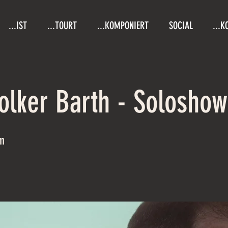
...IST
...TOURT
...KOMPONIERT
SOCIAL
...K
olker Barth - Soloshow
m